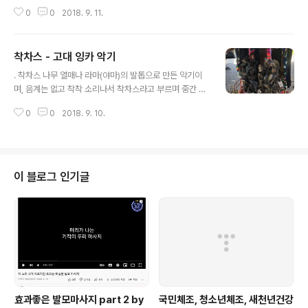
선물용으로 샀다. 한개의 용량은 250ml 가격은 4900원
0
0
2018. 9. 11.
국화우유 - Chrysanthemum / 벚꽃우유 - Cherry Blo
ssoms / 장미우유 - Rose 'Freshly roasted coffee
느낌' 이라고 적혀 있는걸 보면, 까페에서 만든것 같긴한데,
착차스 - 고대 잉카 악기
상품 라벨을 빼면 다른 어떤 전성분이 적혀있는 부분이 없
글 내용
어서, 상품에 대한 궁금증만 생겼다. 다음에 만들어 볼까 하
. 착차스 나무 열매나 라마(야마)의 발톱으로 만든 악기이
고 비슷한 레시피를 찾아 보았다. 위 3종류의 우유중 재료
며, 음계는 없고 착착 소리나서 착차스라고 부르며 중간 중
를 흔하게 구할수 있는것이 케모마일이라는 국화라, 국화
간 쉐이크 하는 악기
우유가 제일 만들기 손쉬울거라 생각하고 비슷한 레시피를
0
0
2018. 9. 10.
찾아 보았다. 국화우유 케모마일 밀크티 ..
이 블로그 인기글
효과좋은 발모마사지 part 2 by
국민체조, 청소년체조, 새천년건강