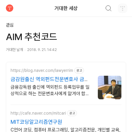
검색하기
거대한 세상
티스토리
관심
AIM 추천코드
거대한 날개
2018. 9. 21. 14:42
https://blog.naver.com/lawyerrim
광고
금감원출신 역외펀드전문변호사 금감
원 인허가등록 담당자출신
금융감독원 출신에 역외펀드 등록업무를 일
상적으로 하는 전문변호사에게 맡겨야 합니
다 금감원등록담당자출신 해외펀드전문변호
사 한국미국변호사70여명협업가능로펌
http://cafe.naver.com/mitcari
광고
MIT코딩알고리즘연구원
C언어 코딩, 컴퓨터 프로그래밍, 알고리즘전문, 개인별 교육,