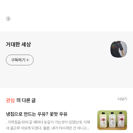
(새창열림)
로그 정보
거대한 세상
구독하기
더보기
관심
의 다른 글
냉침으로 만드는 우유? 꽃맛 우유
글 내용
. 지하철을 타러 갈 때마다 눈길이 가는것이 있었는데. 이제
야 골고루 사보게 되었다. 물론, 내가 마시려던 건 아니고,