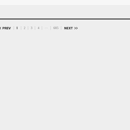
1
2
3
4
···
685