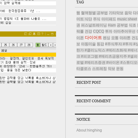
햄
혈액형별 공부법
기타악보
음악
다
어트 식단
주식
아이패드
music sheet
권
퍼스널트레이닝
Ham
공부법
식초
락률
건강
CQCQ
투자
아마추어무선
다이어트
이폰
펜싱
요통
마라톤
건
보
아동미술
동감
#주식투자 #투자 #
한가 #클리노믹스 #메리츠화재 #에너
크 #피코그램 #메리츠금융지주 #셀피
로벌 #메리츠증권 #바이온 #스튜디오
타클로스
스트레칭
악보
운동
About hinghing