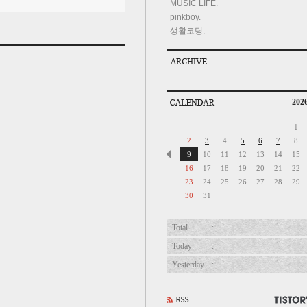
MUSIC LIFE.
pinkboy.
생활코딩.
2026
1
2
3
4
5
6
7
8
9
10
11
12
13
14
15
16
17
18
19
20
21
22
23
24
25
26
27
28
29
30
31
Total
:
Today
:
Yesterday
: