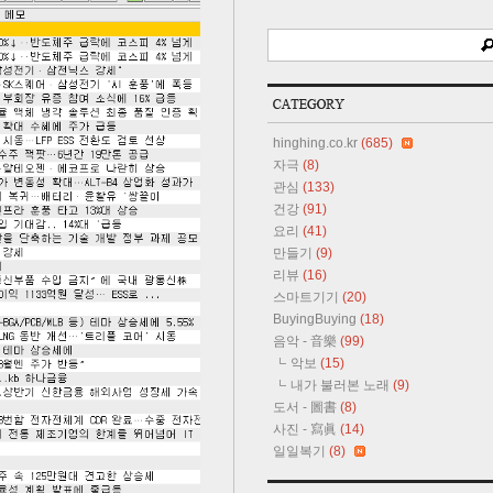
hinghing.co.kr
(685)
자극
(8)
관심
(133)
건강
(91)
요리
(41)
만들기
(9)
리뷰
(16)
스마트기기
(20)
BuyingBuying
(18)
음악 - 音樂
(99)
악보
(15)
내가 불러본 노래
(9)
도서 - 圖書
(8)
사진 - 寫眞
(14)
일일복기
(8)