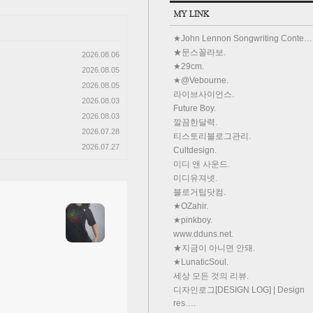
★John Lennon Songwriting Conte…
★문스꼴라보.
2026.08.06
★29cm.
2026.08.05
★@Vebourne.
2026.08.05
라이브사이언스.
2026.08.03
Future Boy.
2026.08.03
깔끔한달력.
2026.07.28
티스토리블로그관리.
2026.07.27
Cultdesign.
미디 앤 사운드.
미디유져넷.
블로거팁닷컴.
★OZahir.
★pinkboy.
www.dduns.net.
★지금이 아니면 안돼.
★LunaticSoul.
세상 모든 것의 리뷰.
디자인로그[DESIGN LOG] | Design
res….