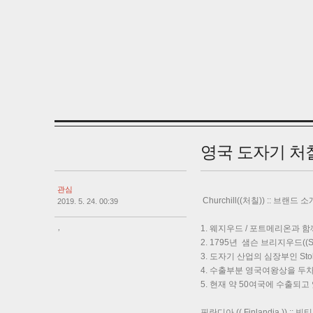
영국 도자기 처칠 (( 
관심
Churchill((처칠)) :: 브랜드 소
2019. 5. 24. 00:39
,
1. 웨지우드 / 포트메리온과 
2. 1795년 샘슨 브리지우드((S
3. 도자기 산업의 심장부인 Stok
4. 수출부분 영국여왕상을 두
5. 현재 약 50여국에 수출되고 
핀란디아 (( Finlandia ))