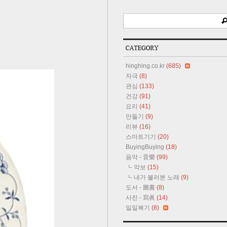
hinghing.co.kr
(685)
자극
(8)
관심
(133)
건강
(91)
요리
(41)
만들기
(9)
리뷰
(16)
스마트기기
(20)
BuyingBuying
(18)
음악 - 音樂
(99)
악보
(15)
내가 불러본 노래
(9)
도서 - 圖書
(8)
사진 - 寫眞
(14)
일일복기
(8)