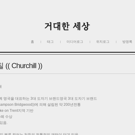
홈
태그
미디어로그
위치로그
방명록
Churchill ))
개
함께 영국을 대표하는 3대 도자기 브랜드영국 3대 도자기 브랜드
ampson Bridgwood))에 의해 설립된 약 200년전통
e on Trent지역 기반
차례 수상
있음.
 :: 빈티지 블루 컬러는 처칠의 전통적인 패턴이 담겨 있음.