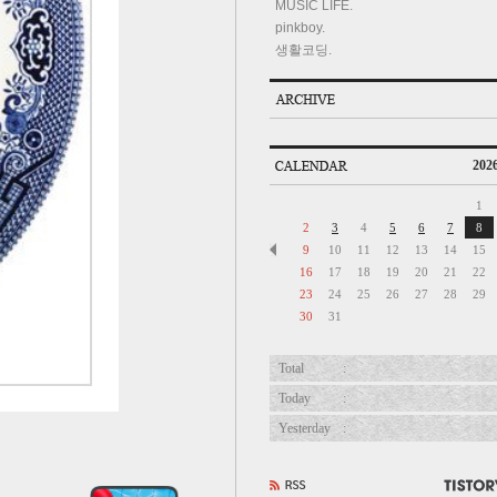
MUSIC LIFE.
pinkboy.
생활코딩.
2026
1
2
3
4
5
6
7
8
9
10
11
12
13
14
15
16
17
18
19
20
21
22
23
24
25
26
27
28
29
30
31
Total
:
Today
:
Yesterday
: