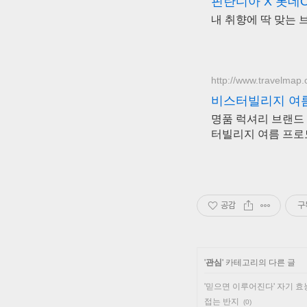
핀란디아 X 롯데O
내 취향에 딱 맞는 
http://www.travelmap.
비스터빌리지 여름 
명품 럭셔리 브랜드 6
터빌리지 여름 프로모
공감
구
'
관심
' 카테고리의 다른 글
'믿으면 이루어진다' 자기 
접는 반지
(0)