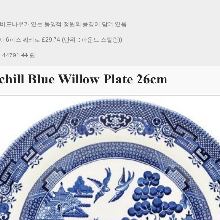
 )) :: 버드나무가 있는 동양적 정원의 풍경이 담겨 있음.
접시 6피스 짜리로
£29.74 (단위 :: 파운드 스털링))
4791.
41
원