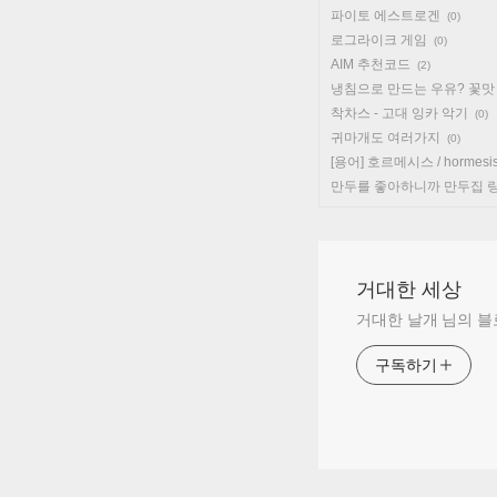
파이토 에스트로겐
(0)
로그라이크 게임
(0)
AIM 추천코드
(2)
냉침으로 만드는 우유? 꽃맛
착차스 - 고대 잉카 악기
(0)
귀마개도 여러가지
(0)
[용어] 호르메시스 / hormesi
만두를 좋아하니까 만두집 
거대한 세상
거대한 날개 님의 
구독하기