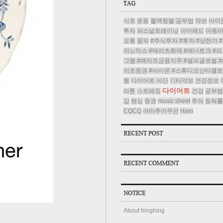
식초
운동
혈액형별 공부법
악보
아이
투자
퍼스널트레이닝
아이패드
아동
요통
음악
#주식투자 #투자 #상한가 
리노믹스 #메리츠화재 #에너토크 #피
그램 #메리츠금융지주 #셀피글로벌 #
리츠증권 #바이온 #스튜디오산타클
햄
다이어트 식단
기타악보
건강정보
다이어트
라톤
스트레칭
건강
공부법
감
펜싱
증권
music sheet
주식
등락률
CQCQ
아마추어무선
Ham
About hinghing