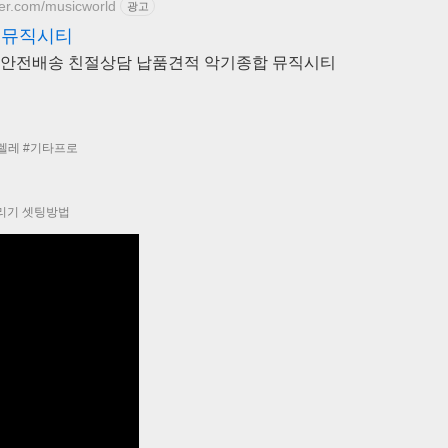
ver.com/musicworld
광고
 뮤직시티
 안전배송 친절상담 납품견적 악기종합 뮤직시티
크렐레 #기타프로
리기 셋팅방법