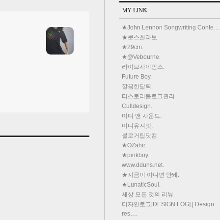
★John Lennon Songwriting Conte…
★문스꼴라보.
★29cm.
★@Vebourne.
라이브사이언스.
Future Boy.
깔끔한달력.
티스토리블로그관리.
Cultdesign.
미디 앤 사운드.
미디유져넷.
블로거팁닷컴.
★OZahir.
★pinkboy.
www.dduns.net.
★지금이 아니면 안돼.
★LunaticSoul.
세상 모든 것의 리뷰.
디자인로그[DESIGN LOG] | Design
res….