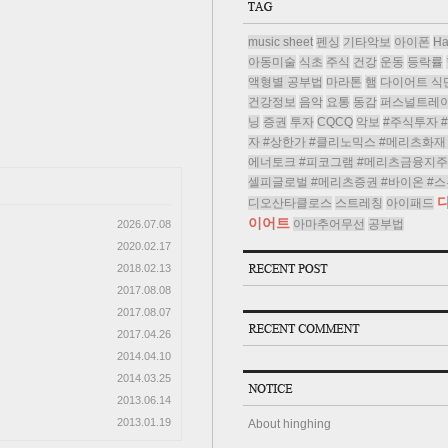
music sheet
펜싱
기타악보
아이폰
H
아동미술
식초
주식
건강
운동
등락률
액형별 공부법
마라톤
햄
다이어트 식
건강정보
음악
요통
동감
퍼스널트레
닝
증권
투자
CQCQ
악보
#주식투자 
자 #상한가 #클리노믹스 #메리츠화재 
에너토크 #피코그램 #메리츠금융지주 
셀피글로벌 #메리츠증권 #바이온 #스
디오산타클로스
스트레칭
아이패드
이어트
아마추어무선
공부법
2026.07.08
2020.02.17
2018.02.13
2017.08.08
2017.08.07
2017.04.26
2014.04.10
2014.03.25
2013.06.14
2013.01.19
About hinghing