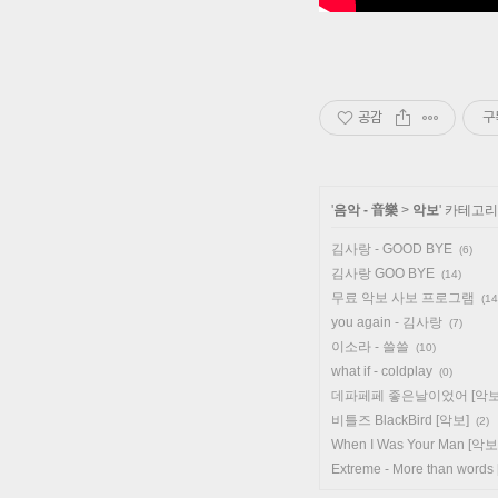
공감
구
'
음악 - 音樂
>
악보
' 카테고
김사랑 - GOOD BYE
(6)
김사랑 GOO BYE
(14)
무료 악보 사보 프로그램
(14
you again - 김사랑
(7)
이소라 - 쓸쓸
(10)
what if - coldplay
(0)
데파페페 좋은날이었어 [악보
비틀즈 BlackBird [악보]
(2)
When I Was Your Man [악보
Extreme - More than words