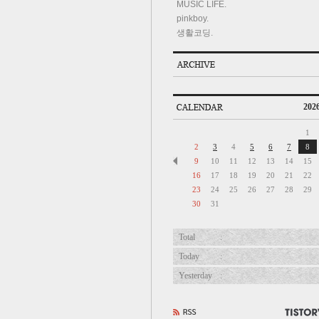
MUSIC LIFE.
pinkboy.
생활코딩.
2026
1
2
3
4
5
6
7
8
9
10
11
12
13
14
15
16
17
18
19
20
21
22
23
24
25
26
27
28
29
30
31
Total
:
Today
:
Yesterday
: