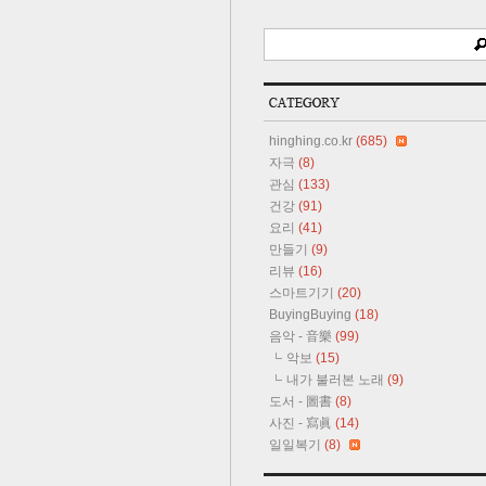
hinghing.co.kr
(685)
자극
(8)
관심
(133)
건강
(91)
요리
(41)
만들기
(9)
리뷰
(16)
스마트기기
(20)
BuyingBuying
(18)
음악 - 音樂
(99)
악보
(15)
내가 불러본 노래
(9)
도서 - 圖書
(8)
사진 - 寫眞
(14)
일일복기
(8)