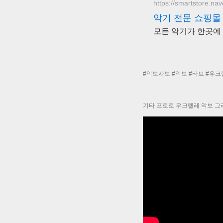
https://smartstore.na
악기 전문 쇼핑몰
모든 악기가 한곳에
#악보사보 #악보 #타브 #우
기타 프로로 우크렐레 악보 그