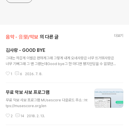
더보기
음악 - 音樂/악보
의 다른 글
김사랑 - GOOD BYE
글 내용
그대는 차갑게 이별은 편하게그래 그렇게 내게 오네사랑은 너무 뜨거워사랑은
너무 기뻐그래 그 땐 그랬는데Good bye그 한 마디면 됐지만담을 수 없었던
그 말Good bye Good bye사랑은 네가 필요해사람은 너무 잔인해끝나지 않
1
6
2026. 7. 8.
는 되뇌임이젠Good bye간주그대는 차갑게 이별은 편하게그래 그렇게 내게
오네사랑은 네가 필요해사람은 너무 잔인해끝나지 않는 되뇌임이젠끝내 그대는
차갑게한 마디 말도 없이이렇게 돌아서게 하네 C // Em Esus4 E E7 // Am7
무료 악보 사보 프로그램
D7 G CM7 // Am7 D7 G Esus4 E Am7 D7 G CM7 Am7 D7 G Esus4
글 내용
E 그대는 차갑게 이별은..
무료 악보 사보 프로그램 MUsescore 다운로드 주소 : ht
tps://musescore.org/en
2
14
2018. 2. 13.