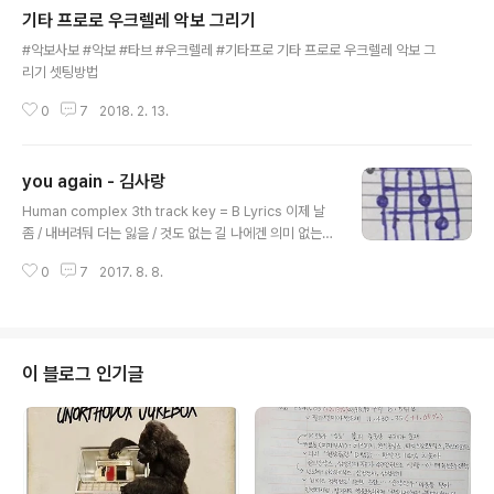
기타 프로로 우크렐레 악보 그리기
글 내용
#악보사보 #악보 #타브 #우크렐레 #기타프로 기타 프로로 우크렐레 악보 그
리기 셋팅방법
0
7
2018. 2. 13.
you again - 김사랑
글 내용
Human complex 3th track key = B Lyrics 이제 날
좀 / 내버려둬 더는 잃을 / 것도 없는 길 나에겐 의미 없는걸
하루만 더 견뎌볼까 한 걸음 만 기어나 볼까 난 더이상 빛난
0
7
2017. 8. 8.
지 않아 너 만큼은 날 오직 너만은 날 아껴주고 구원해주길
너무 밉지만 얄밉지만 그래도 너 마지막인 넌 하루만 더 견
뎌볼까 한걸음만 기어나 볼까 난 더 이상 빛나지 않아 너 만
큼은 날 오직 너만은 날 아껴주고 구원해주길 너무 밉지만
얄밉지만 그래도 너 마직막인 널 날 지켜워 날 지켜워 날 빛
이 블로그 인기글
내줘