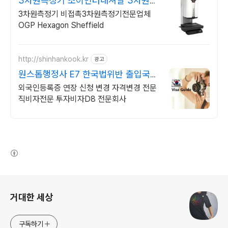
3차원측정기 조이인터내셔날 3차원
측정기 CMM
3차원측정기 비접촉3차원측정기전문업체
OGP Hexagon Sheffield
http://shinhankook.kr
광고
원스톱행정사 E7 한국법위반 출입국대
행
외국인등록증 연장 신청 변경 자격변경 전문
직비자전문 투자비자D8 전문회사
(새창열림)
로그 정보
거대한 세상
구독하기