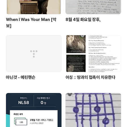
When I Was Your Man [악
8월 4일 화요일 장후,
보]
아닌것 - 에린핸슨
어싱 :: 땅과의 접촉이 치유한다