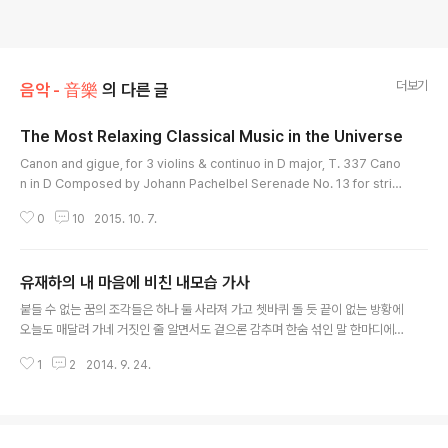
더보기
음악 - 音樂
의 다른 글
The Most Relaxing Classical Music in the Universe
글 내용
Canon and gigue, for 3 violins & continuo in D major, T. 337 Cano
n in D Composed by Johann Pachelbel Serenade No. 13 for strin
gs in G major ("Eine kleine Nachtmusik"), K. 525 Andante Compo
0
10
2015. 10. 7.
sed by Wolfgang Amadeus Mozart Bagatelle for piano in A minor
("Für Elise"), WoO 59 Composed by Ludwig van Beethoven Strin
g Quartet No. 1 in D major, Op. 11 Andante Composed by Pyotr I
유재하의 내 마음에 비친 내모습 가사
l'yich Tchaikovsky Clair d..
글 내용
붙들 수 없는 꿈의 조각들은 하나 둘 사라져 가고 쳇바퀴 돌 듯 끝이 없는 방황에
오늘도 매달려 가네 거짓인 줄 알면서도 겉으론 감추며 한숨 섞인 말 한마디에
나만의 진실 담겨 있는 듯 이제와 뒤늦게 무엇을 더 보태려 하나 귀 기울여 듣지
1
2
2014. 9. 24.
않고 달리 보면 그만인 것을 못 그린 내 빈 곳 무엇으로 채워지려나 차라리 내 마
음에 비친 내 모습 그려 가리 엇갈림 속에 긴 잠에서 깨면 주위엔 아무도 없고 묻
진 않아도 나는 알고 있는 곳 그 곳에 가려고 하네 근심 쌓인 순간들을 힘겹게 보
내며 지워버린 그 기억들을 생각해 내곤 또 잊어버리고 이제와 뒤늦게 무엇을