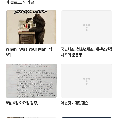
더 보태려 하나 귀 기울여 듣지 않고 달리 보면 그만인 것을 못 그린 내 빈 곳 무
이 블로그 인기글
엇으로 채워지려나 차라리 내 마음에 비친 내 모습 그려 가리
When I Was Your Man [악
국민체조, 청소년체조, 새천년건강
보]
체조의 운동량
8월 4일 화요일 장후,
아닌것 - 에린핸슨