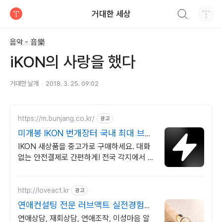
검색하기
거대한 세상
티스토리
음악 - 音樂
iKON의 사랑을 했다
거대한 날개
2018. 3. 25. 09:02
https://m.bunjang.co.kr/
광고
미개봉 IKON 번개장터 국내 최대 브랜
드 중고거래
IKON 새상품을 중고가로 구매하세요. 대화
없는 안전결제로 간편하게! 전국 각지에서 올
라오는 전국구 최다 상품 매일 10만 개 이상
의 신규 상품 업로드
http://loveact.kr
광고
연애컨설팅 전문 러브액트 실전경험이
가장 많은 업체
연애상담, 재회상담, 연애조작, 이성마음 알