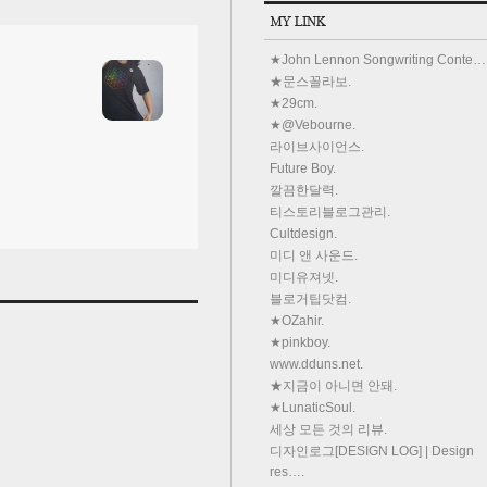
★John Lennon Songwriting Conte…
★문스꼴라보.
★29cm.
★@Vebourne.
라이브사이언스.
Future Boy.
깔끔한달력.
티스토리블로그관리.
Cultdesign.
미디 앤 사운드.
미디유져넷.
블로거팁닷컴.
★OZahir.
★pinkboy.
www.dduns.net.
★지금이 아니면 안돼.
★LunaticSoul.
세상 모든 것의 리뷰.
디자인로그[DESIGN LOG] | Design
res….