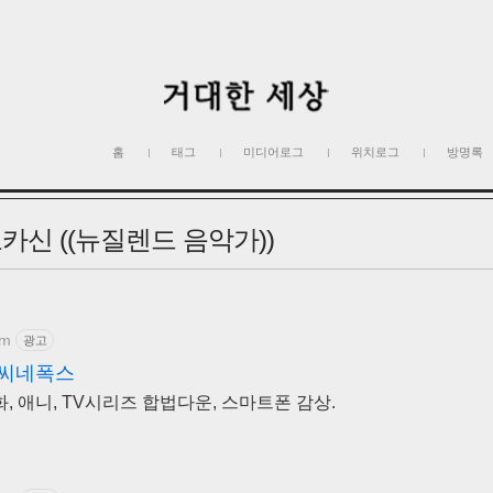
홈
태그
미디어로그
위치로그
방명록
모카신 ((뉴질렌드 음악가))
om
광고
 씨네폭스
화, 애니, TV시리즈 합법다운, 스마트폰 감상.