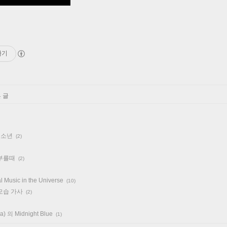
하기
 글
피소년
(2)
부를때
(2)
l Music in the Universe
(10)
모습 가사
(2)
ra) 의 Midnight Blue
(1)