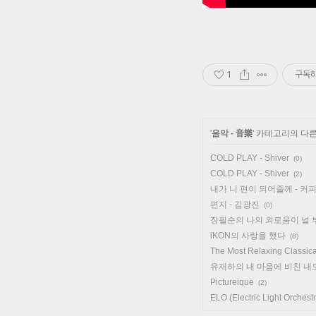
1
구독
'
음악 - 音樂
' 카테고리의 다른
COLD PLAY - Shiver
(0)
COLD PLAY - Shiver
(2)
내가 니 편이 되어줄께 - 커
편지 - 김광진
(0)
장필순의 나의 외로움이 널 
iKON의 사랑을 했다
(8)
The Most Relaxing Classica
유재하의 내 마음에 비친 내
Pictureique
(2)
ELO (Electric Light Orchest