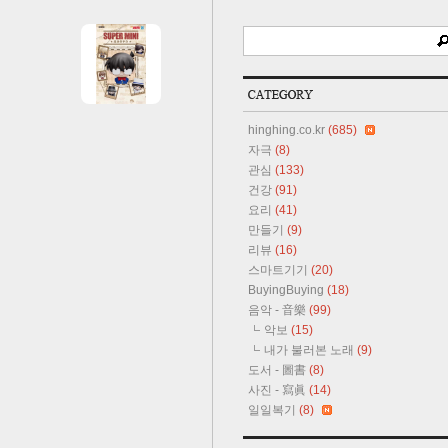
hinghing.co.kr
(685)
자극
(8)
관심
(133)
건강
(91)
요리
(41)
만들기
(9)
리뷰
(16)
스마트기기
(20)
BuyingBuying
(18)
음악 - 音樂
(99)
악보
(15)
내가 불러본 노래
(9)
도서 - 圖書
(8)
사진 - 寫眞
(14)
일일복기
(8)