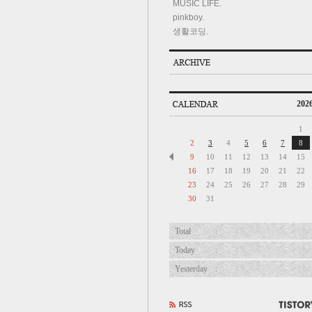
MUSIC LIFE.
pinkboy.
생활코딩.
2026
1
2
3
4
5
6
7
8
9
10
11
12
13
14
15
16
17
18
19
20
21
22
23
24
25
26
27
28
29
30
31
Total
:
Today
:
Yesterday
: