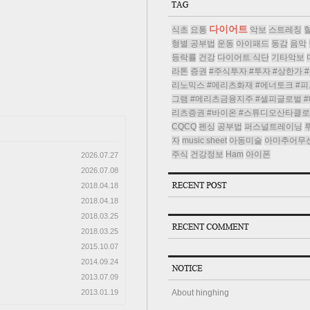
다이어트
식초
요통
악보
스트레칭
형별 공부법
운동
아이패드
동감
음악
등락률
건강
다이어트 식단
기타악보
라톤
증권
#주식투자 #투자 #상한가 
리노믹스 #메리츠화재 #에너토크 #피
그램 #메리츠금융지주 #셀피글로벌 #
리츠증권 #바이온 #스튜디오산타클
CQCQ
펜싱
공부법
퍼스널트레이닝
자
music sheet
아동미술
아마추어무
주식
건강정보
Ham
아이폰
2026.07.27
2026.07.08
2018.04.18
2018.04.18
2018.03.25
2018.03.25
2015.10.07
2014.09.24
2013.07.09
About hinghing
2013.01.19