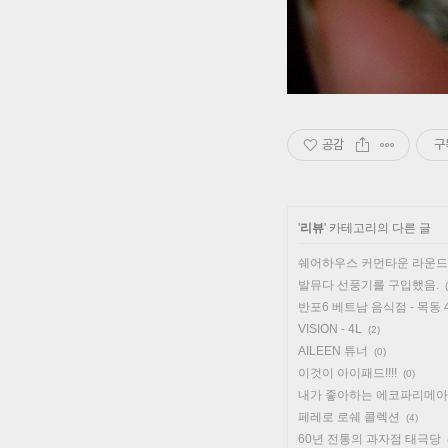
공감
구
'
리뷰
' 카테고리의 다른 글
쉐어하우스 커먼타운 라운드
발뮤다 선풍기를 구입했음.
반포6 베트남 음식점 - 목동
VISION - 4L
(2)
AILEEN 튜너
(0)
이것이 아이패드!!!!
(0)
내가 좋아하는 에코파리메아
페레로 로쉐 콜렉션
(4)
60년 전통의 과자점 태극당