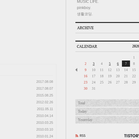
MUSIC LIFE.
pinkboy.
생활코딩.
2026
1
2
3
4
5
6
7
8
9
10
11
12
13
14
15
16
17
18
19
20
21
22
2017.08.08
23
24
25
26
27
28
29
30
31
2017.08.07
2015.08.25
2012.02.26
Total
:
2011.05.11
Today
:
2010.04.14
Yesterday
:
2010.03.25
2010.03.10
2010.01.24