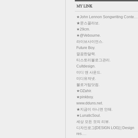
★John Lennon Songwriting Conte…
★문스꼴라보.
★29cm.
★@Vebourne.
라이브사이언스.
Future Boy.
깔끔한달력.
티스토리블로그관리.
Cultdesign.
미디 앤 사운드.
미디유져넷.
블로거팁닷컴.
★OZahir.
★pinkboy.
www.dduns.net.
★지금이 아니면 안돼.
★LunaticSoul.
세상 모든 것의 리뷰.
디자인로그[DESIGN LOG] | Design
res….