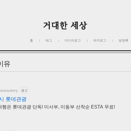
홈
태그
미디어로그
위치로그
방명록
이유
toursutory
광고
시 롯데관광
여행은 롯데관광 단독! 미서부, 미동부 선착순 ESTA 무료!