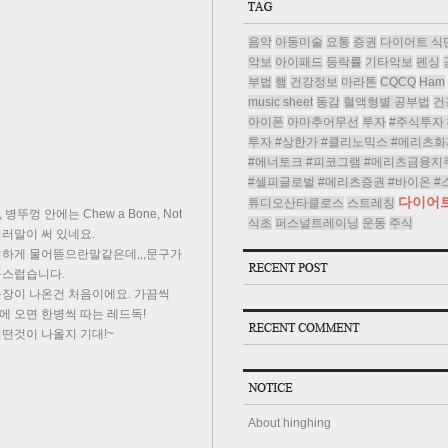
음악
아동미술
요통
증권
다이어트 식
악보
아이패드
등락률
기타악보
펜싱
부법
햄
건강정보
마라톤
CQCQ
Ham
music sheet
동감
혈액형별 공부법
건
아이폰
아마추어무선
투자
#주식투자 
투자 #상한가 #클리노믹스 #메리츠화
#에너토크 #피코그램 #메리츠금융지
#셀피글로벌 #메리츠증권 #바이온 #
다이어
튜디오산타클로스
스트레칭
병뚜껑 안에는 Chew a Bone, Not
식초
퍼스널트레이닝
운동
주식
.이러말이 써 있네요.
실하게 물어뜯으란말같은데,,,문구가
독스럽습니다.
문장이 나온건 처음이에요. 가끔씩
 오면 한병씩 따는 레드독!
떤것이 나올지 기대!~
About hinghing