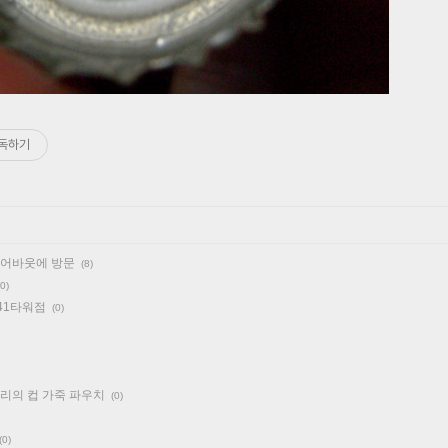
독하기
어바웃에 방문
(8)
(0)
 41타워점
(0)
리의 컵 가죽 파우치
(0)
(0)