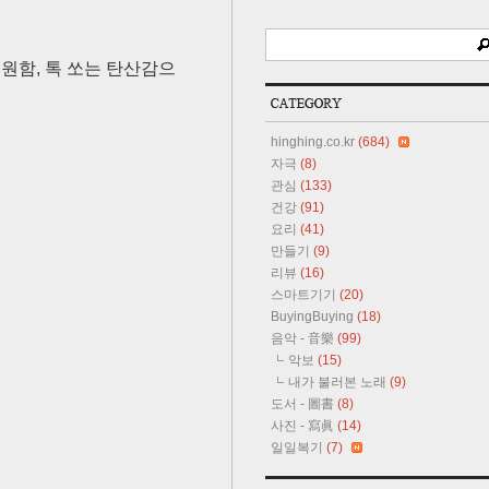
시원함, 톡 쏘는 탄산감으
hinghing.co.kr
(684)
자극
(8)
관심
(133)
건강
(91)
요리
(41)
만들기
(9)
리뷰
(16)
스마트기기
(20)
BuyingBuying
(18)
음악 - 音樂
(99)
악보
(15)
내가 불러본 노래
(9)
도서 - 圖書
(8)
사진 - 寫眞
(14)
일일복기
(7)