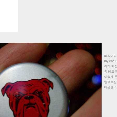
따봤더니, 
my ear
아마 확
참 레드
이렇게 
병맥주집에
다음엔 어