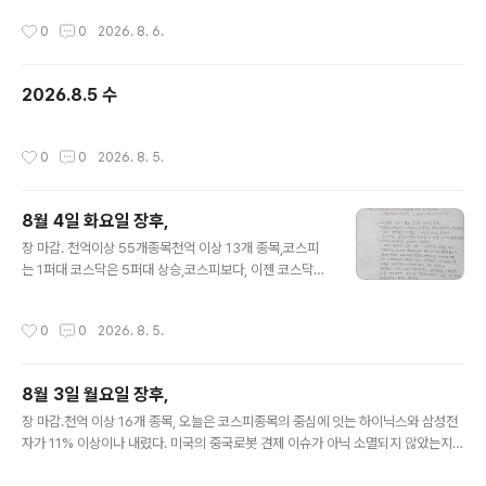
작성시간
0
0
2026. 8. 6.
2026.8.5 수
작성시간
0
0
2026. 8. 5.
8월 4일 화요일 장후,
글 내용
장 마감. 천억이상 55개종목천억 이상 13개 종목,코스피
는 1퍼대 코스닥은 5퍼대 상승,코스피보다, 이젠 코스닥종
목의 상승을 눈여겨 봐야하나? 라는 생각이 드는중이다. 나
는 아직 장 참여를 안하고 있지만, 여전히 기회를 기다리는
작성시간
0
0
2026. 8. 5.
중, 8월도 화이팅!
8월 3일 월요일 장후,
글 내용
장 마감.천억 이상 16개 종목, 오늘은 코스피종목의 중심에 잇는 하이닉스와 삼성전
자가 11% 이상이나 내렸다. 미국의 중국로봇 견제 이슈가 아닉 소멸되지 않았는지 ,
로봇테마가 강세,그리고 반도체 의 핵심 두 종목은 내렸지만, 그 외 장비주는 소폭 올