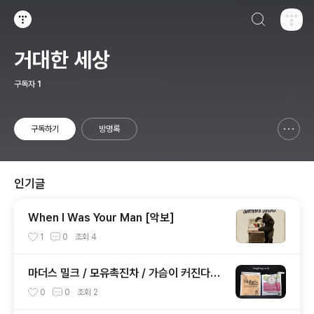
검색하기
티스토리
거대한 세상
구독자
1
구독하기
방명록
신고하기 레이어
열기
인기글
When I Was Your Man [악보]
1
0
조회
4
마더스 밀크 / 모유촉진차 / 가슴이 커진다던
데? 바스트업
0
0
조회
2