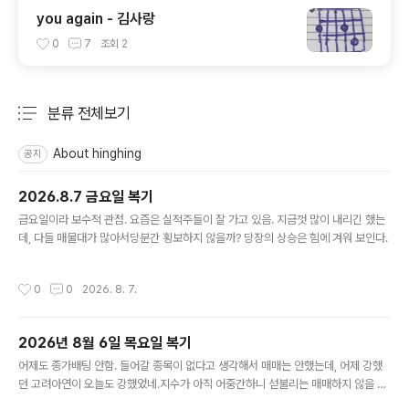
you again - 김사랑
0
7
조회
2
분류 전체보기
주요 글 목록
About hinghing
공지
2026.8.7 금요일 복기
글 내용
금요일이라 보수적 관점. 요즘은 실적주들이 잘 가고 있음. 지금껏 많이 내리긴 했는
데, 다들 매물대가 많아서당분간 횡보하지 않을까? 당장의 상승은 힘에 겨워 보인다.
작성시간
0
0
2026. 8. 7.
2026년 8월 6일 목요일 복기
글 내용
어제도 종가배팅 안함. 들어갈 종목이 없다고 생각해서 매매는 안했는데, 어제 강했
던 고려아연이 오늘도 강했었네.지수가 아직 어중간하니 섣불리는 매매하지 않을 생
각.