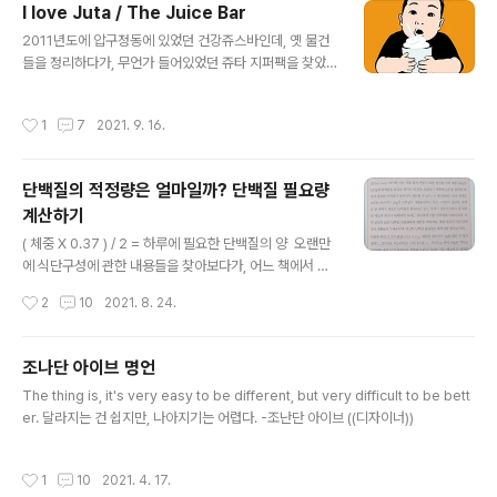
I love Juta / The Juice Bar
글 내용
2011년도에 압구정동에 있었던 건강쥬스바인데, 옛 물건
들을 정리하다가, 무언가 들어있었던 쥬타 지퍼팩을 찾았
다. 이당시 나의 직장은 압구정이였기 때문에 골목골목 잘
알았는데, 그래서 이곳도 그렇게 알게 되었다. 아주 작은 골
작성시간
1
7
2021. 9. 16.
목 사이에 있었다. 아직도 이 쥬스바에 대해서 기억이 나서
몇자 적어보는데, 정말 작고 아담하고 건강한 음료를 파는
가게였다. 요즘은 건강쥬스를 파는 브랜드가 많이 생겼지
단백질의 적정량은 얼마일까? 단백질 필요량
만, 그 당시엔 너무 생소하지 않았나싶다. 대중화되기가 쉽
계산하기
지 않았을듯. 이 가게는 오래가지 않았다. 그래서 너무 아쉬
글 내용
웠음. 검색해보니 트위터 계정이 나오긴 한데, 트윗도 몇자
( 체중 X 0.37 ) / 2 = 하루에 필요한 단백질의 양 오랜만
가 없어서, 남아있는 게 별로 없다. 가게는 작았지만 아기자
에 식단구성에 관한 내용들을 찾아보다가, 어느 책에서 봤
기 볼거리도 많고 예뻣는데, 매장사진이 하나도 없다니....
더라....책들을 한번 뒤져봄. 오래전에 읽은 책이지만, ((출
작성시간
2
10
2021. 8. 24.
아쉬움. 검색해도 나오는..
판년 2018년)) 제일 인상깊었던 내용중 단백질 섭취에 대
한 이야기.플랜트패러독스 179페이지이미 상당히 낮은 단
백질 권장량에서 절반을 제거하라.
조나단 아이브 명언
글 내용
The thing is, it's very easy to be different, but very difficult to be bett
er. 달라지는 건 쉽지만, 나아지기는 어렵다. -조난단 아이브 ((디자이너))
작성시간
1
10
2021. 4. 17.