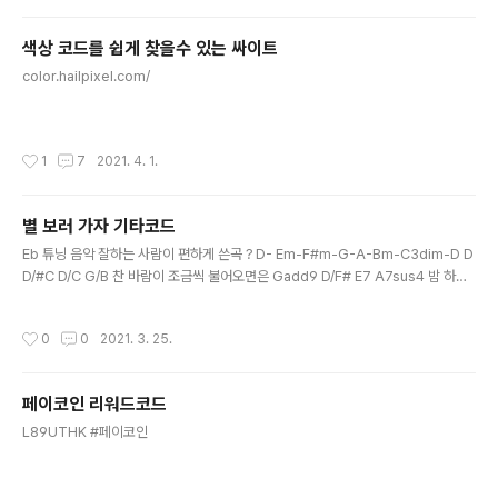
색상 코드를 쉽게 찾을수 있는 싸이트
글 내용
color.hailpixel.com/
작성시간
1
7
2021. 4. 1.
별 보러 가자 기타코드
글 내용
Eb 튜닝 음악 잘하는 사람이 편하게 쓴곡 ? D- Em-F#m-G-A-Bm-C3dim-D D
D/#C D/C G/B 찬 바람이 조금씩 불어오면은 Gadd9 D/F# E7 A7sus4 밤 하늘
이 반짝/이더라 D D/#C D/C G/B Gm/Bb 긴 하루를 보내고 집에 들어가는 길에 D/
A Em9 A7sus4 D 네 생각이 문득 나더라 어디야 지금 뭐해 나랑 별 보러 가지 않
작성시간
0
0
2021. 3. 25.
을래 너희 집 앞으로 잠깐 나올래 가볍게 겉옷 하나 걸치고서 나오면 돼 너무 멀리 가
지 않을게 그렇지만 네 손을 꼭 잡을래 멋진 별자리 이름은 모르지만 나와 같이 가줄
래 찬 바람이 조금씩 불어 오면은 네 생각이 난 그렇게 나더라 긴 하루 끝 고요해진 밤
페이코인 리워드코드
거리를 걷다 밤 하늘이 너무 좋더라 어디야 지금 뭐해 나랑 별로 가지 않을래 어디든
글 내용
..
L89UTHK #페이코인