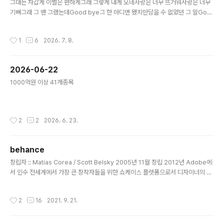
그대는 차갑게 이별은 편하게그래 그렇게 내게 오네사랑은 너무 뜨거워사랑은 너무
기뻐그래 그 땐 그랬는데Good bye그 한 마디면 됐지만담을 수 없었던 그 말Goo
d bye Good bye사랑은 네가 필요해사람은 너무 잔인해끝나지 않는 되뇌임이젠
Good bye간주그대는 차갑게 이별은 편하게그래 그렇게 내게 오네사랑은 네가 필
작성시간
1
6
2026. 7. 8.
요해사람은 너무 잔인해끝나지 않는 되뇌임이젠끝내 그대는 차갑게한 마디 말도 없
이이렇게 돌아서게 하네 C // Em Esus4 E E7 // Am7 D7 G CM7 // Am7 D7 G
Esus4 E Am7 D7 G CM7 Am7 D7 G Esus4 E 그대는 차갑게 이별은..
2026-06-22
글 내용
1000억원 이상 41개종목
작성시간
2
2
2026. 6. 23.
behance
글 내용
창립자 :: Matias Corea / Scott Belsky 2005년 11월 창립 2012년 Adobe에
서 인수 전세계에서 가장 큰 창작자들을 위한 쇼케이스 플렛폼으로서 디자이너의 S
NS라고 불림.
작성시간
2
16
2021. 9. 21.